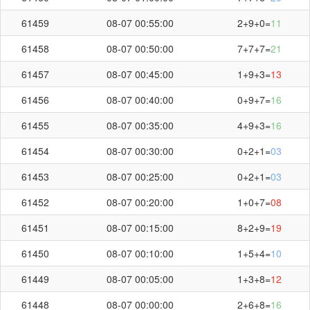
61459
08-07 00:55:00
2+9+0=
11
61458
08-07 00:50:00
7+7+7=
21
61457
08-07 00:45:00
1+9+3=
13
61456
08-07 00:40:00
0+9+7=
16
61455
08-07 00:35:00
4+9+3=
16
61454
08-07 00:30:00
0+2+1=
03
61453
08-07 00:25:00
0+2+1=
03
61452
08-07 00:20:00
1+0+7=
08
61451
08-07 00:15:00
8+2+9=
19
61450
08-07 00:10:00
1+5+4=
10
61449
08-07 00:05:00
1+3+8=
12
61448
08-07 00:00:00
2+6+8=
16