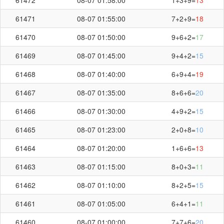
61472
08-07 01:58:00
1+3+9=
13
61471
08-07 01:55:00
7+2+9=
18
61470
08-07 01:50:00
9+6+2=
17
61469
08-07 01:45:00
9+4+2=
15
61468
08-07 01:40:00
6+9+4=
19
61467
08-07 01:35:00
8+6+6=
20
61466
08-07 01:30:00
4+9+2=
15
61465
08-07 01:23:00
2+0+8=
10
61464
08-07 01:20:00
1+6+6=
13
61463
08-07 01:15:00
8+0+3=
11
61462
08-07 01:10:00
8+2+5=
15
61461
08-07 01:05:00
6+4+1=
11
61460
08-07 01:00:00
7+7+6=
20