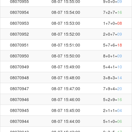
08070955
08-07 15:55:00
9+0+0=
09
08070954
08-07 15:54:00
7+2+7=
16
08070953
08-07 15:53:00
1+7+0=
08
08070952
08-07 15:52:00
2+0+7=
09
08070951
08-07 15:51:00
5+7+6=
18
08070950
08-07 15:50:00
8+0+1=
09
08070949
08-07 15:49:00
5+4+1=
10
08070948
08-07 15:48:00
3+8+3=
14
08070947
08-07 15:47:00
7+9+4=
20
08070946
08-07 15:46:00
5+2+9=
16
08070945
08-07 15:45:00
2+1+1=
04
08070944
08-07 15:44:00
5+1+0=
06