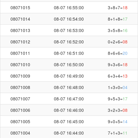
08071015
08-07 16:55:00
3+8+7=
18
08071014
08-07 16:54:00
8+1+8=
17
08071013
08-07 16:53:00
3+5+8=
16
08071012
08-07 16:52:00
0+2+6=
08
08071011
08-07 16:51:00
8+6+6=
20
08071010
08-07 16:50:00
9+3+6=
18
08071009
08-07 16:49:00
6+3+4=
13
08071008
08-07 16:48:00
1+3+0=
04
08071007
08-07 16:47:00
9+5+3=
17
08071006
08-07 16:46:00
3+2+3=
08
08071005
08-07 16:45:00
9+0+5=
14
08071004
08-07 16:44:00
7+1+3=
11